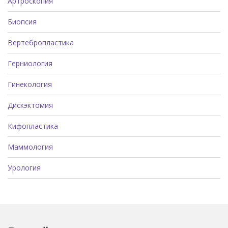
Артроскопия
Биопсия
Вертебропластика
Герниология
Гинекология
Дискэктомия
Кифопластика
Маммология
Урология