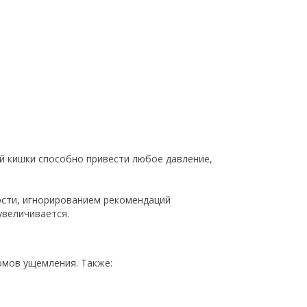
й кишки способно привести любое давление,
ости, игнорированием рекомендаций
увеличивается.
омов ущемления. Также: