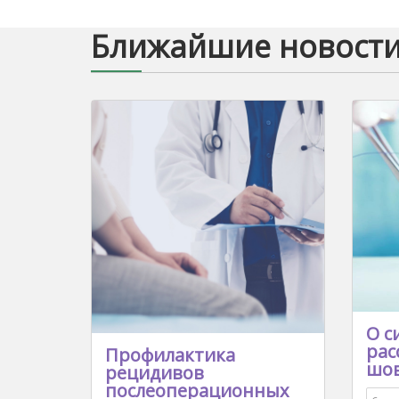
Ближайшие новост
О с
рас
Профилактика
шов
рецидивов
послеоперационных