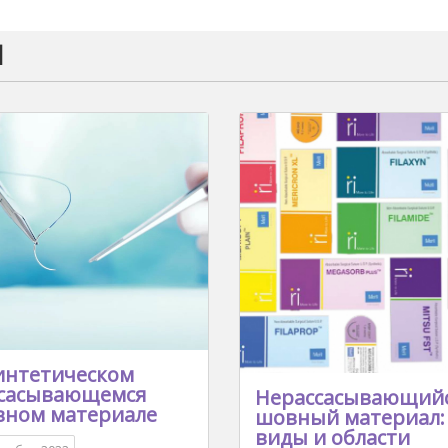
и
интетическом
сасывающемся
Нерассасывающий
ном материале
шовный материал:
виды и области