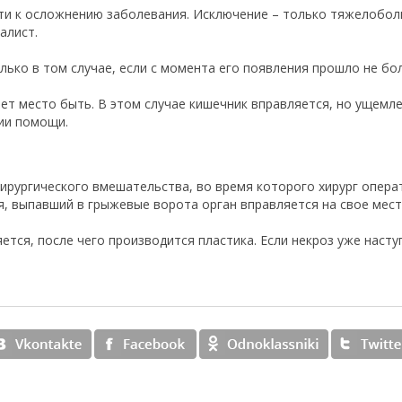
 к осложнению заболевания. Исключение – только тяжелоболь
алист.
о в том случае, если с момента его появления прошло не бол
т место быть. В этом случае кишечник вправляется, но ущемлен
ии помощи.
рургического вмешательства, во время которого хирург опера
лся, выпавший в грыжевые ворота орган вправляется на свое мес
тся, после чего производится пластика. Если некроз уже насту