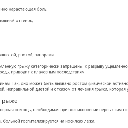
нно нарастающая боль;
нюшный оттенок;
шнотой, рвотой, запорами.
мленную грыжу категорически запрещены. К разрыву ущемленно
редь, приводит к плачевным последствиям.
инам. Так, оно может быть вызвано ростом физической активн
й, неправильной диетой и отказом от лечения грыжи, которая 
 грыже
т первая помощь, необходимая при возникновении первых симпт
больной госпитализируется на носилках лежа.