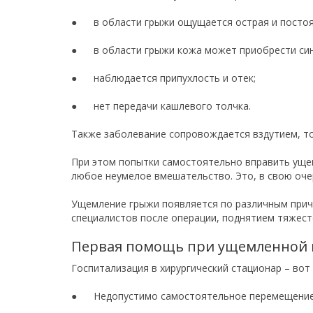
● в области грыжи ощущается острая и постоя
● в области грыжи кожа может приобрести си
● наблюдается припухлость и отек;
● нет передачи кашлевого толчка.
Также заболевание сопровождается вздутием, то
При этом попытки самостоятельно вправить уще
любое неумелое вмешательство. Это, в свою оче
Ущемление грыжи появляется по различным прич
специалистов после операции, поднятием тяжесте
Первая помощь при ущемленной
Госпитализация в хирургический стационар – во
● Недопустимо самостоятельное перемещение, 