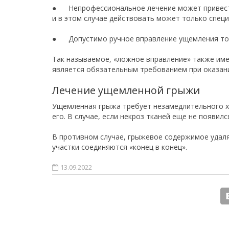
● Непрофессиональное лечение может привести
и в этом случае действовать может только специ
● Допустимо ручное вправление ущемления тольк
Так называемое, «ложное вправление» также имее
является обязательным требованием при оказан
Лечение ущемленной грыжи
Ущемленная грыжа требует незамедлительного хи
его. В случае, если некроз тканей еще не появи
В противном случае, грыжевое содержимое удаляе
участки соединяются «конец в конец».
13.09.2022