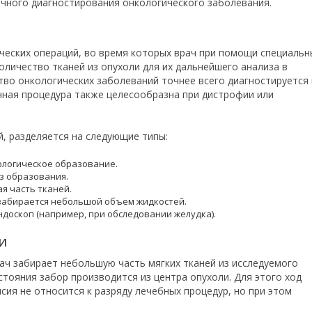
чного диагностирования онкологического заболевания.
ических операций, во время которых врач при помощи специальн
личество тканей из опухоли для их дальнейшего анализа в
во онкологических заболеваний точнее всего диагностируется 
анная процедура также целесообразна при дистрофии или
й, разделяется на следующие типы:
ологическое образование.
з образования.
я часть тканей.
забирается небольшой объем жидкостей.
ндоскоп (например, при обследовании желудка).
и
ач забирает небольшую часть мягких тканей из исследуемого
тояния забор производится из центра опухоли. Для этого ход
ия не относится к разряду лечебных процедур, но при этом