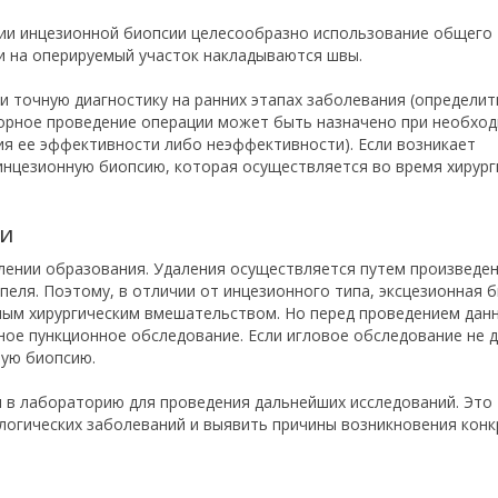
нии инцезионной биопсии целесообразно использование общего
ии на оперируемый участок накладываются швы.
 точную диагностику на ранних этапах заболевания (определит
овторное проведение операции может быть назначено при необхо
я ее эффективности либо неэффективности). Если возникает
инцезионную биопсию, которая осуществляется во время хирург
ии
лении образования. Удаления осуществляется путем произведе
еля. Поэтому, в отличии от инцезионного типа, эксцезионная 
бным хирургическим вмешательством. Но перед проведением дан
ое пункционное обследование. Если игловое обследование не 
ную биопсию.
 в лабораторию для проведения дальнейших исследований. Это
логических заболеваний и выявить причины возникновения кон