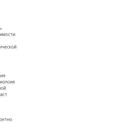
ь
димости
ической
ния
биопсия
ной
даст
кретно