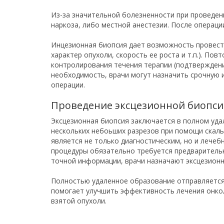
Из-за значительной болезненности при проведе
наркоза, либо местной анестезии. После операц
Инцезионная биопсия дает возможность провести
характер опухоли, скорость ее роста и т.п.). П
контролирования течения терапии (подтверждени
необходимость, врачи могут назначить срочную 
операции.
Проведение эксцезионной биопс
Эксцезионная биопсия заключается в полном уда
нескольких небоьших разрезов при помощи скальп
является не только диагностическим, но и лече
процедуры обязательно требуется предварительн
точной информации, врачи назначают эксцезион
Полностью удаленное образование отправляется
помогает улучшить эффективность лечения онко
взятой опухоли.