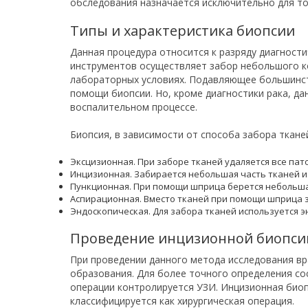
обследования назначается исключительно для то
Типы и характеристика биопсии
Данная процедура относится к разряду диагност
инструментов осуществляет забор небольшого ко
лабораторных условиях. Подавляющее большинст
помощи биопсии. Но, кроме диагностики рака, д
воспалительном процессе.
Биопсия, в зависимости от способа забора ткане
Эксцизионная. При заборе тканей удаляется все пат
Инцизионная. Забирается небольшая часть тканей и
Пункционная. При помощи шприца берется небольша
Аспирационная. Вместо тканей при помощи шприца 
Эндоскопическая. Для забора тканей используется э
Проведение инцизионной биопси
При проведении данного метода исследования вр
образования. Для более точного определения сос
операции контролируется УЗИ. Инцизионная биопс
классифицируется как хирургическая операция.