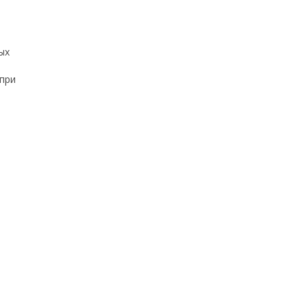
ых
при