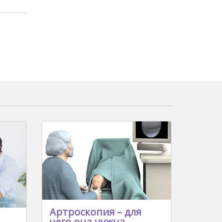
Aртроскопия – для
чего она нужна