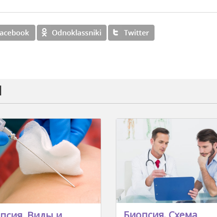
и
Биопсия. Схема
псия. Виды и