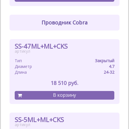
Проводник Cobra
SS-47ML+ML+CKS
Закрытый
4.7
24-32
18 510
SS-5ML+ML+CKS