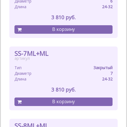
6
24-32
3 810
SS-7ML+ML
Закрытый
7
24-32
3 810
SS-8ML+ML