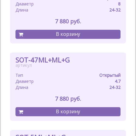
8
24-32
7 880
SOT-47ML+ML+G
Открытый
4.7
24-32
7 880