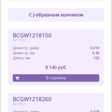
С J-образным кончиком
BCGW1218150
0,018
0,46
150
8 140
BCGW1218260
0,018