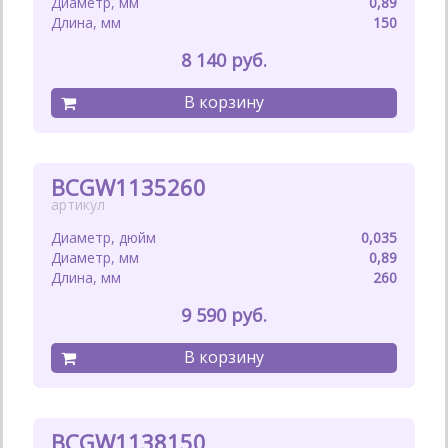
0,89
150
8 140
BCGW1135260
0,035
0,89
260
9 590
BCGW1138150