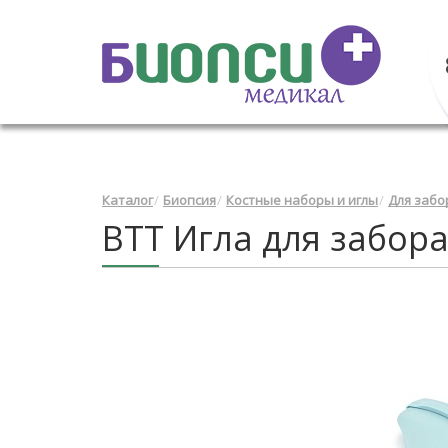
Каталог
Биопсия
Костные наборы и иглы
Для забо
BTT Игла для забора