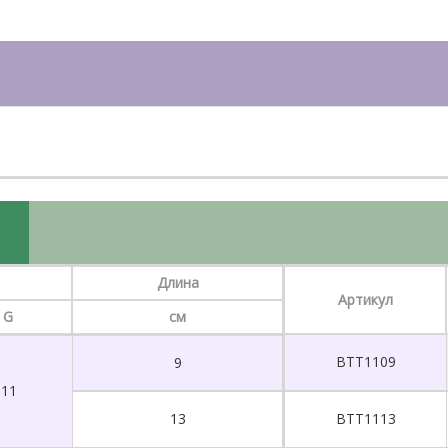
Длина
Артикул
G
см
BTT1109
9
11
13
BTT1113