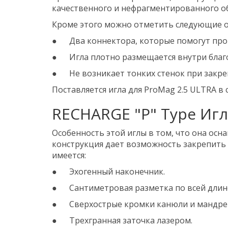
качественного и нефрагментированного об
Кроме этого можно отметить следующие о
● Два коннектора, которые помогут пров
● Игла плотно размещается внутри благо
● Не возникает тонких стенок при закреп
Поставляется игла для ProMag 2.5 ULTRA в
RECHARGE "P" Type Игл
Особенность этой иглы в том, что она ос
конструкция дает возможность закрепить и
имеется:
● Эхогенный наконечник.
● Сантиметровая разметка по всей длин
● Сверхострые кромки канюли и мандре
● Трехгранная заточка лазером.