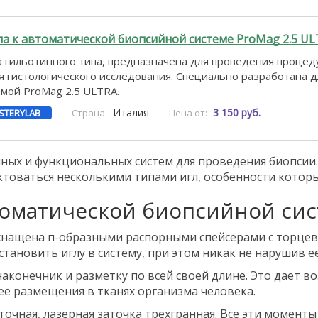
ла к автоматической биопсийной системе ProMag 2.5 U
а гильотинного типа, предназначена для проведения проце
я гистологического исследования. Специально разработана д
мой ProMag 2.5 ULTRA.
Италия
3 150 руб.
STERYLAB
Страна:
Цена от:
ых и функциональных систем для проведения биопсии. 
товаться несколькими типами игл, особенности которы
томатической биопсийной сис
оснащена п-образными распорными спейсерами с торцев
ановить иглу в систему, при этом никак не нарушив е
наконечник и разметку по всей своей длине. Это дает
ее размещения в тканях организма человека.
очная, лазерная заточка трехгранная. Все эти момент