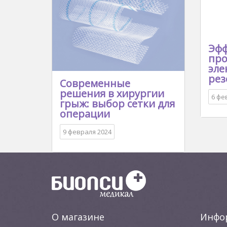
Эфф
про
эле
рез
Современные
решения в хирургии
6 фе
грыж: выбор сетки для
операции
9 февраля 2024
О магазине
Инфо