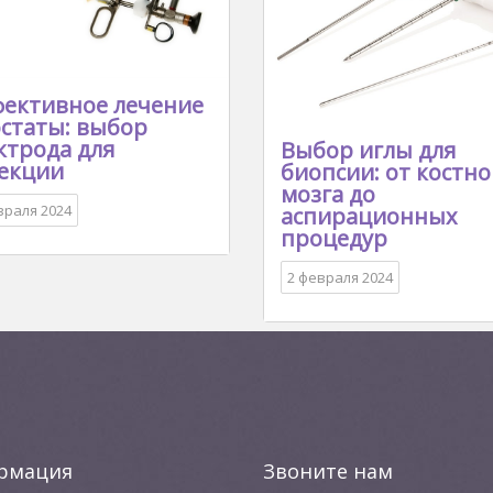
ективное лечение
статы: выбор
ктрода для
Выбор иглы для
екции
биопсии: от костно
мозга до
враля 2024
аспирационных
процедур
2 февраля 2024
рмация
Звоните нам